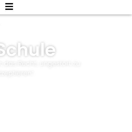
n
Schule
t das Recht, ungestört zu
zeptieren“.