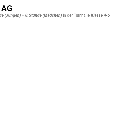
l AG
de (Jungen)
+
8.Stunde (Mädchen)
in der Turnhalle
Klasse 4-6
beiten AG
nde bis 15:15Uhr im T1
Klasse 3-4
rt
Klasse 1-2
au Krause
che Pause
 der 2.HP