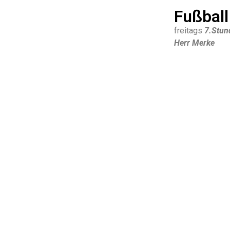
Fußbal
freitags
7.Stun
Herr Merke
Handar
freitags 7.Stu
montags im Ho
Frau Alsan , Fr
sportli
donnerstags in
Herr Merke