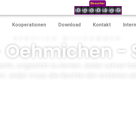
Besucher
0
0
5
0
4
0
0
Kooperationen
Download
Kontakt
Inter
HERZLICH WILLKOMMEN
- Oehmichen - 
echt, ungestört zu lernen. Jeder Lehrer ha
en. Jeder muss die Rechte der anderen ak