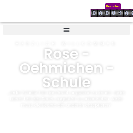
Besucher
0
0
0
4
0
0
HERZLICH WILLKOMMEN
Rose -
Oehmichen -
Schule
„Jeder Schüler hat das Recht, ungestört zu lernen. Jeder
Lehrer hat das Recht, ungestört zu unterrichten. Jeder
muss die Rechte der anderen akzeptieren“.