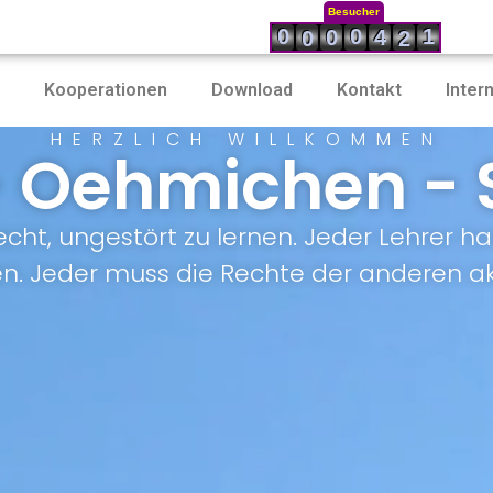
Besucher
0
0
1
0
4
0
2
Kooperationen
Download
Kontakt
Inter
HERZLICH WILLKOMMEN
- Oehmichen - 
echt, ungestört zu lernen. Jeder Lehrer ha
en. Jeder muss die Rechte der anderen ak