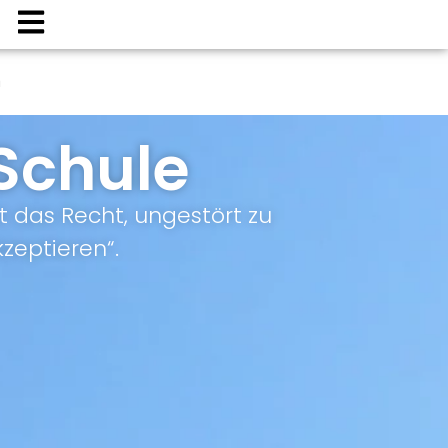
n
Schule
t das Recht, ungestört zu
zeptieren“.