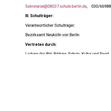
Sekretariat@08G37.schule.berlin.de
, 030/6698
III. Schulträger:
Verantwortlicher Schulträger:
Bezirksamt Neukölln von Berlin
Vertreten durch:
Leitung der Abt. Bildung, Schule, Kultur und Sport
Karl-Marx-Str. 83 , 12040 Berlin
Tel.: 90239-2230
Fax: 90239-3958
Wir haben einen Datenschutzbeauftragten. Sie erre
Senatsverwaltung für Bildung, Jugend und Famili
Abteilung I – 02/08 I DSB
Regionaler Datenschutzbeauftragter der Schulen 