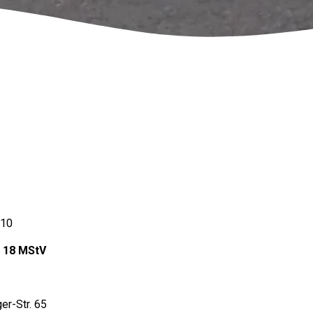
810
§ 18 MStV
er-Str. 65