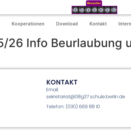
Besucher
0
0
8
0
3
0
9
Kooperationen
Download
Kontakt
Inter
25/26 Info Beurlaubung 
KONTAKT
Email:
sekretariat@08g37.schule.berlin.de
Telefon: (030) 669 88 10