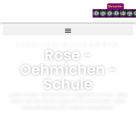
Besucher
0
0
0
4
0
1
HERZLICH WILLKOMMEN
Rose -
Oehmichen -
Schule
„Jeder Schüler hat das Recht, ungestört zu lernen. Jeder
Lehrer hat das Recht, ungestört zu unterrichten. Jeder
muss die Rechte der anderen akzeptieren“.