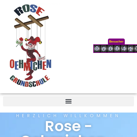
Besucher
0
0
0
4
0
1
HERZLICH WILLKOMMEN
Rose -