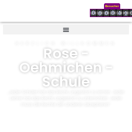
Besucher
0
0
0
4
0
1
HERZLICH WILLKOMMEN
Rose -
Oehmichen -
Schule
„Jeder Schüler hat das Recht, ungestört zu lernen. Jeder
Lehrer hat das Recht, ungestört zu unterrichten. Jeder
muss die Rechte der anderen akzeptieren“.